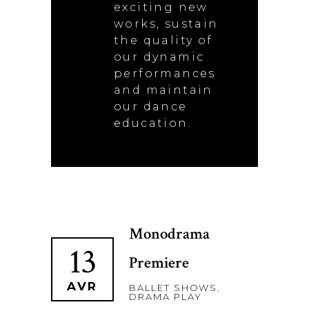
exciting new
works, sustain
the quality of
our dynamic
performances
and maintain
our dance
education.
Monodrama
13
Premiere
AVR
BALLET SHOWS
,
DRAMA PLAY