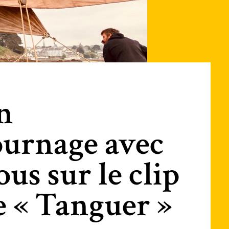
n
ournage avec
ous sur le clip
e « Tanguer »