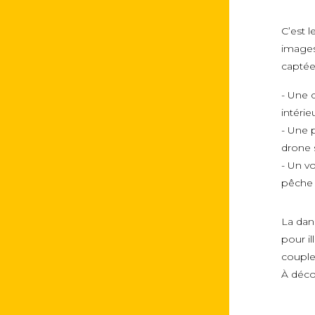
C’est 
images
captées
- Une 
intérie
- Une 
drone
- Un v
pêche à
La dan
pour i
couple
À déco