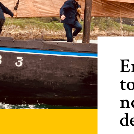
E
t
n
d