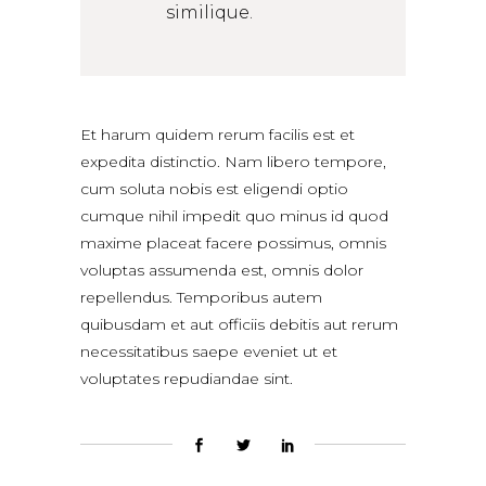
similique.
Et harum quidem rerum facilis est et
expedita distinctio. Nam libero tempore,
cum soluta nobis est eligendi optio
cumque nihil impedit quo minus id quod
maxime placeat facere possimus, omnis
voluptas assumenda est, omnis dolor
repellendus. Temporibus autem
quibusdam et aut officiis debitis aut rerum
necessitatibus saepe eveniet ut et
voluptates repudiandae sint.