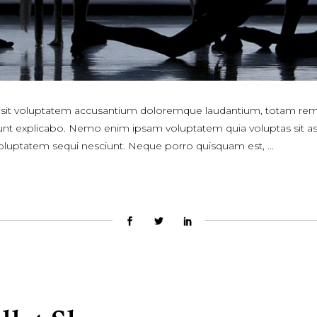
or sit voluptatem accusantium doloremque laudantium, totam rem
a sunt explicabo. Nemo enim ipsam voluptatem quia voluptas sit asp
voluptatem sequi nesciunt. Neque porro quisquam est,