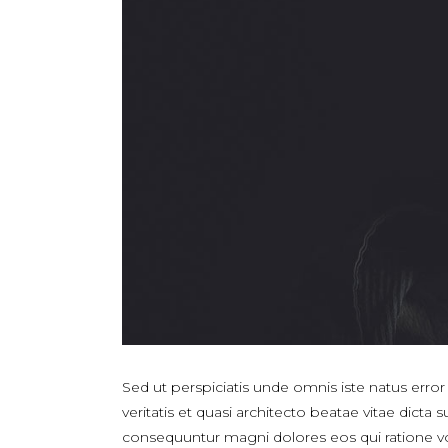
Sed ut perspiciatis unde omnis iste natus err
veritatis et quasi architecto beatae vitae dict
consequuntur magni dolores eos qui ratione 