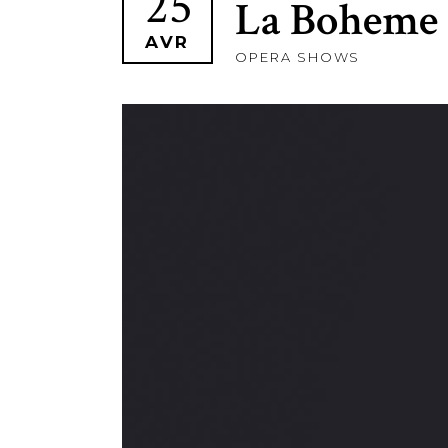
25
La Boheme
AVR
OPERA SHOWS