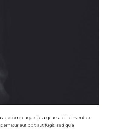
 aperiam, eaque ipsa quae ab illo inventore
ernatur aut odit aut fugit, sed quia