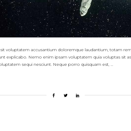
or sit voluptatem accusantium doloremque laudantium, totam rem
a sunt explicabo. Nemo enim ipsam voluptatem quia voluptas sit asp
voluptatem sequi nesciunt. Neque porro quisquam est,