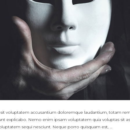
or sit voluptatem accusantium doloremque laudantium, totam rem
a sunt explicabo. Nemo enim ipsam voluptatem quia voluptas sit asp
voluptatem sequi nesciunt. Neque porro quisquam est,